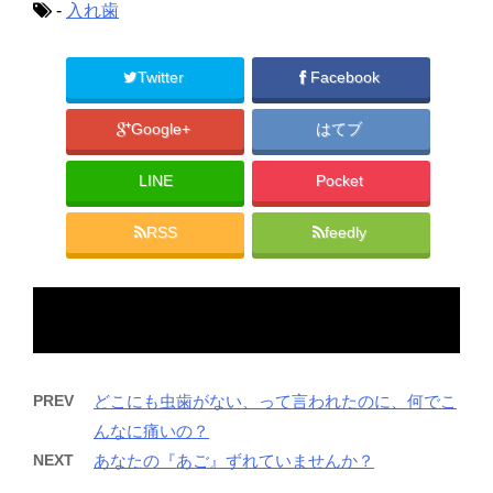
-
入れ歯
で
(
で
開
新
開
き
し
き
ま
い
ま
す
ウ
す
)
ィ
)
Twitter
Facebook
ン
ド
ウ
で
Google+
はてブ
開
き
ま
す
LINE
Pocket
)
RSS
feedly
PREV
どこにも虫歯がない、って言われたのに、何でこ
んなに痛いの？
NEXT
あなたの『あご』ずれていませんか？