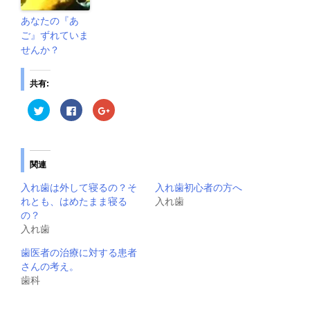
あなたの『あ
ご』ずれていま
せんか？
共有:
ク
F
ク
リ
a
リ
ッ
c
ッ
ク
e
ク
し
b
し
て
o
て
T
o
G
関連
w
k
o
i
で
o
t
共
g
入れ歯は外して寝るの？そ
入れ歯初心者の方へ
t
有
l
e
す
e
れとも、はめたまま寝る
入れ歯
r
る
+
の？
で
に
で
共
は
共
入れ歯
有
ク
有
(
リ
(
新
ッ
新
歯医者の治療に対する患者
し
ク
し
さんの考え。
い
し
い
ウ
て
ウ
歯科
ィ
く
ィ
ン
だ
ン
ド
さ
ド
ウ
い
ウ